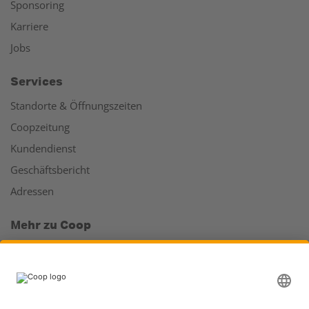
Sponsoring
Karriere
Jobs
Services
Standorte & Öffnungszeiten
Coopzeitung
Kundendienst
Geschäftsbericht
Adressen
Mehr zu Coop
Coop Online Supermarkt
Läden & Services
Supercard