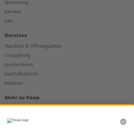
Sponsoring
Karriere
Jobs
Services
Standorte & Öffnungszeiten
Coopzeitung
Kundendienst
Geschäftsbericht
Adressen
Mehr zu Coop
Coop Online Supermarkt
Läden & Services
Supercard