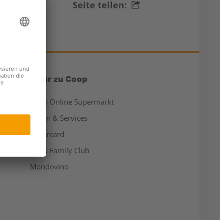
Seite teilen:
Mehr zu Coop
Coop Online Supermarkt
Läden & Services
Supercard
Hello Family Club
Mondovino