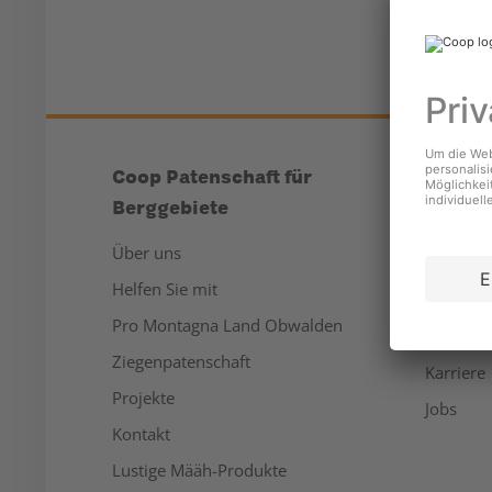
Coop Patenschaft für
Unter
Berggebiete
Über un
Über uns
Medien
Helfen Sie mit
Nachhalt
Pro Montagna Land Obwalden
Sponsor
Ziegenpatenschaft
Karriere
Projekte
Jobs
Kontakt
Lustige Määh-Produkte