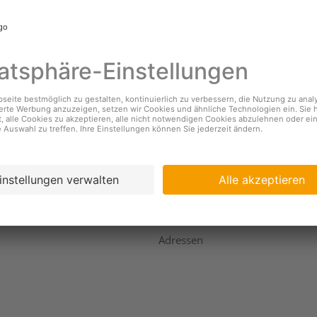
nehmen
Services
s
Standorte & Öffnungszeiten
Coopzeitung
igkeit
Kundendienst
ing
Geschäftsbericht
Adressen