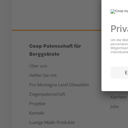
Coop Patenschaft für
Unter
Berggebiete
Über un
Über uns
Medien
Helfen Sie mit
Nachhalt
Pro Montagna Land Obwalden
Sponsor
Ziegenpatenschaft
Karriere
Projekte
Jobs
Kontakt
Lustige Määh-Produkte