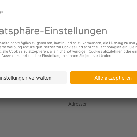
nehmen
Services
s
Standorte & Öffnungszeiten
Coopzeitung
igkeit
Kundendienst
ing
Geschäftsbericht
Adressen