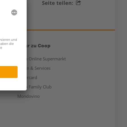
Seite teilen:
Mehr zu Coop
Coop Online Supermarkt
Läden & Services
Supercard
Hello Family Club
Mondovino