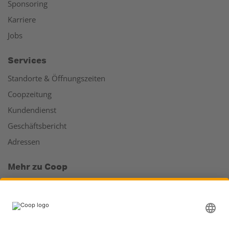
Sponsoring
Karriere
Jobs
Services
Standorte & Öffnungszeiten
Coopzeitung
Kundendienst
Geschäftsbericht
Adressen
Mehr zu Coop
Coop Online Supermarkt
Läden & Services
Supercard