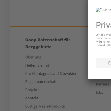
Coop Patenschaft für
Unter
Berggebiete
Über un
Über uns
Medien
Helfen Sie mit
Nachhalt
Pro Montagna Land Obwalden
Sponsor
Ziegenpatenschaft
Karriere
Projekte
Jobs
Kontakt
Lustige Määh-Produkte