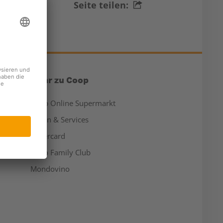
Seite teilen:
Mehr zu Coop
Coop Online Supermarkt
Läden & Services
Supercard
Hello Family Club
Mondovino