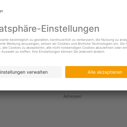
nehmen
Services
s
Standorte & Öffnungszeiten
Coopzeitung
igkeit
Kundendienst
ing
Geschäftsbericht
Adressen