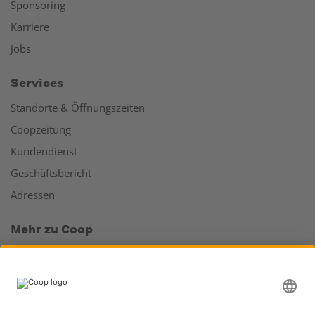
Sponsoring
Karriere
Jobs
Services
Standorte & Öffnungszeiten
Coopzeitung
Kundendienst
Geschäftsbericht
Adressen
Mehr zu Coop
Coop Online Supermarkt
Läden & Services
Supercard