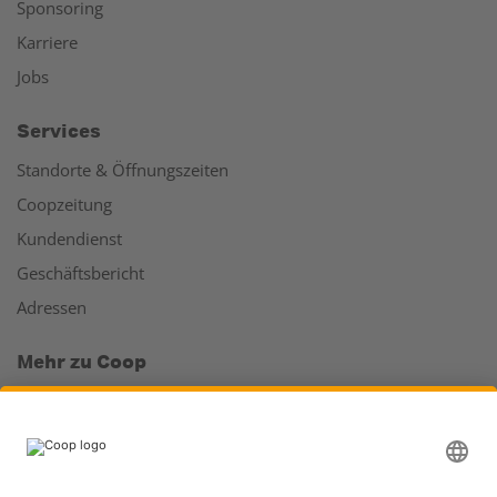
Sponsoring
Karriere
Jobs
Services
Standorte & Öffnungszeiten
Coopzeitung
Kundendienst
Geschäftsbericht
Adressen
Mehr zu Coop
Coop Online Supermarkt
Läden & Services
Supercard