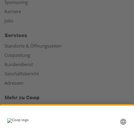
Sponsoring
Karriere
Jobs
Services
Standorte & Öffnungszeiten
Coopzeitung
Kundendienst
Geschäftsbericht
Adressen
Mehr zu Coop
Coop Online Supermarkt
Läden & Services
Supercard