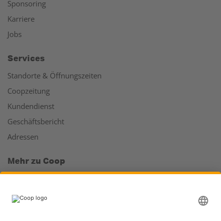
Sponsoring
Karriere
Jobs
Services
Standorte & Öffnungszeiten
Coopzeitung
Kundendienst
Geschäftsbericht
Adressen
Mehr zu Coop
Coop Online Supermarkt
Läden & Services
Supercard