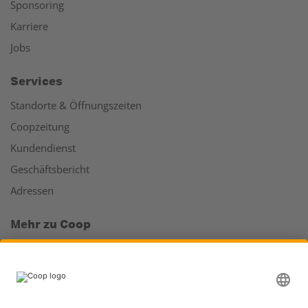
Sponsoring
Karriere
Jobs
Services
Standorte & Öffnungszeiten
Coopzeitung
Kundendienst
Geschäftsbericht
Adressen
Mehr zu Coop
Coop Online Supermarkt
Läden & Services
Supercard