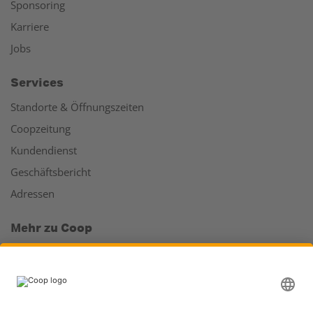
Sponsoring
Karriere
Jobs
Services
Standorte & Öffnungszeiten
Coopzeitung
Kundendienst
Geschäftsbericht
Adressen
Mehr zu Coop
Coop Online Supermarkt
Läden & Services
Supercard