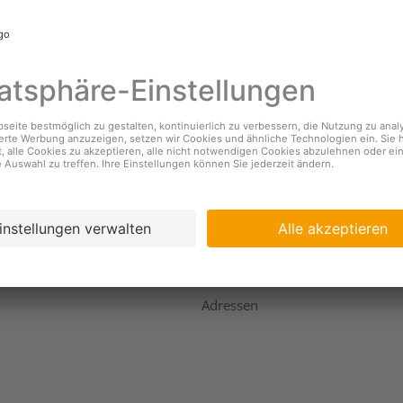
nehmen
Services
s
Standorte & Öffnungszeiten
Coopzeitung
igkeit
Kundendienst
ing
Geschäftsbericht
Adressen