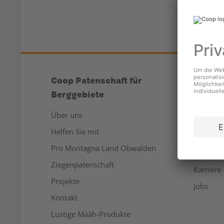
Coop Patenschaft für
Unter
Berggebiete
Über un
Über uns
Medien
Helfen Sie mit
Nachhalt
Pro Montagna Land Obwalden
Sponsor
Ziegenpatenschaft
Karriere
Projekte
Jobs
Kontakt
Lustige Määh-Produkte