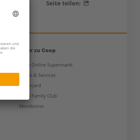
Seite teilen:
Mehr zu Coop
Coop Online Supermarkt
Läden & Services
Supercard
Hello Family Club
Mondovino