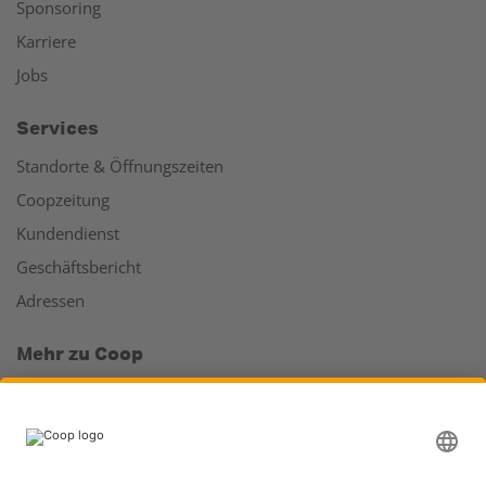
Sponsoring
Karriere
Jobs
Services
Standorte & Öffnungszeiten
Coopzeitung
Kundendienst
Geschäftsbericht
Adressen
Mehr zu Coop
Coop Online Supermarkt
Läden & Services
Supercard