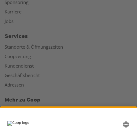
Sponsoring
Karriere
Jobs
Services
Standorte & Öffnungszeiten
Coopzeitung
Kundendienst
Geschäftsbericht
Adressen
Mehr zu Coop
Coop Online Supermarkt
Läden & Services
Supercard