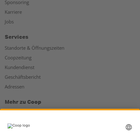
Sponsoring
Karriere
Jobs
Services
Standorte & Öffnungszeiten
Coopzeitung
Kundendienst
Geschäftsbericht
Adressen
Mehr zu Coop
Coop Online Supermarkt
Läden & Services
Supercard