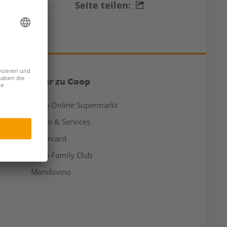
Seite teilen:
Mehr zu Coop
Coop Online Supermarkt
Läden & Services
Supercard
Hello Family Club
Mondovino