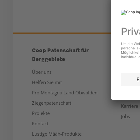
Coop Patenschaft für
Unter
Berggebiete
Über un
Über uns
Medien
Helfen Sie mit
Nachhalt
Pro Montagna Land Obwalden
Sponsor
Ziegenpatenschaft
Karriere
Projekte
Jobs
Kontakt
Lustige Määh-Produkte