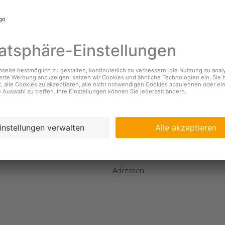
nehmen
Services
s
Standorte & Öffnungszeiten
Coopzeitung
igkeit
Kundendienst
ing
Geschäftsbericht
Adressen