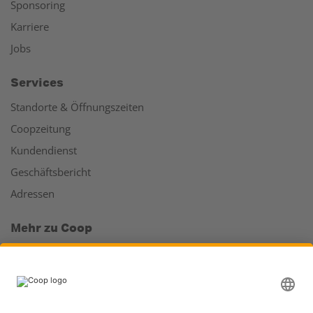
Sponsoring
Karriere
Jobs
Services
Standorte & Öffnungszeiten
Coopzeitung
Kundendienst
Geschäftsbericht
Adressen
Mehr zu Coop
Coop Online Supermarkt
Läden & Services
Supercard