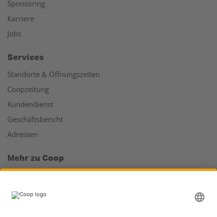
Sponsoring
Karriere
Jobs
Services
Standorte & Öffnungszeiten
Coopzeitung
Kundendienst
Geschäftsbericht
Adressen
Mehr zu Coop
Coop Online Supermarkt
Läden & Services
Supercard