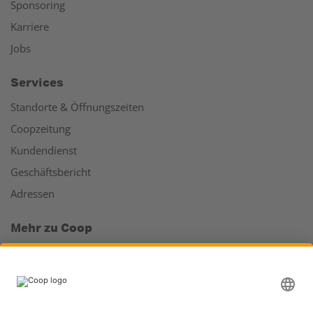
Sponsoring
Karriere
Jobs
Services
Standorte & Öffnungszeiten
Coopzeitung
Kundendienst
Geschäftsbericht
Adressen
Mehr zu Coop
Coop Online Supermarkt
Läden & Services
Supercard