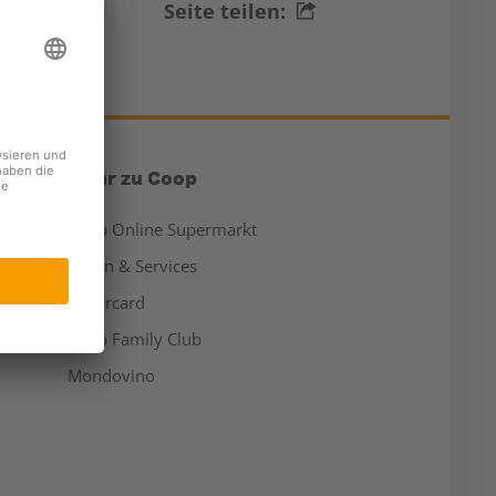
Seite teilen:
Mehr zu Coop
Coop Online Supermarkt
Läden & Services
Supercard
Hello Family Club
Mondovino