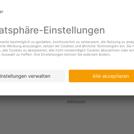
nehmen
Services
s
Standorte & Öffnungszeiten
Coopzeitung
igkeit
Kundendienst
ing
Geschäftsbericht
Adressen