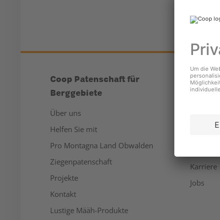
Coop Patenschaft für
Unter
Berggebiete
Über un
Über uns
Medien
Helfen Sie mit
Nachhalt
Pro Montagna Land Obwalden
Sponsor
Ziegenpatenschaft
Karriere
Projekte
Jobs
Kontakt
Lustige Määh-Produkte