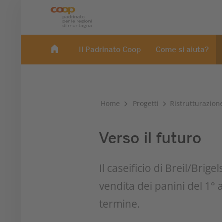
Il Padrinato Coop
Come si aiuta?
Home
Progetti
Ristrutturazione
Verso il futuro
Il caseificio di Breil/Brig
vendita dei panini del 1°
termine.