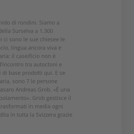
nido di rondini. Siamo a
 della Surselva a 1.300
i ci sono le sue chiesee le
cio, lingua ancora viva e
ia: il caseificio non è
’incontro tra autoctoni e
i di base prodotti qui. E se
haria, sono 7 le persone
 casaro Andreas Grob. «È una
opolamento». Grob gestisce il
 trasformati in media ogni
ta in tutta la Svizzera grazie