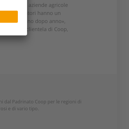
abbiamo solo aziende agricole
. «Gli allevatori hanno un
ncredibile, anno dopo anno»,
ato e alla clientela di Coop,
nni dal Padrinato Coop per le regioni di
i e di vario tipo.