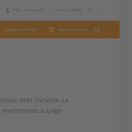
Fatti, non parole
Sostenibilità
Cambio di indirizzo
Tutti i contenuti
 comune della Surselva. La
n investimento a lungo