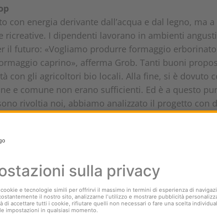
op
ato con energia derivante dall’acqua e dal legno, ma a
le ricreative. I dipendenti lavorano in ambienti angust
er il futuro: «Vogliamo produrre formaggio erborinato
rmaggio caprino», afferma Grob. Tanti buoni proposit
tà con gli agricoltori bio locali. Alla fine, si è dovuto
ne e comune non erano sufficienti. Ed è a questo pun
no rivoltia noi, abbiamo analizzato il progetto con d
conomico e sociale e le prospettive a lungo termine»,
op, che si dimostra convinto non solo per quanto rigu
 delle persone che ruotano attorno al progetto.«Il cas
ria, il valore aggiunto conseguito non va a finire in p
omia della valle, dai fornitori agli artigiani. Per que
di salsicce del 1° Agosto per raccogliere fondi utili al
ni panino esalsiccia acquistati, non solo si sostengon
n intero villaggio, ma si dà anche un contributo alla bi