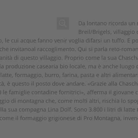
Da lontano ricorda un 
Breil/Brigels, villaggio
, le cui acque fanno venir voglia difarsi un tuffo. E po
 che invitanoal raccoglimento. Qui si parla reto-roman
anità di questo villaggio. Proprio come la sua Chaschar
lla produzione casearia bio locale, ma è anche luogo d
latte, formaggio, burro, farina, pasta e altri alimentar
ità, è questo il posto dove andare. «Grazie alla Chasc
le famiglie contadine fornitrici», afferma il giovane
aggio di montagna che, come molti altri, rischia lo sp
lla sua compagna Lina Dolf. Sono 3.800 i litri di latte
 come il formaggio grigionese di Pro Montagna, invendi