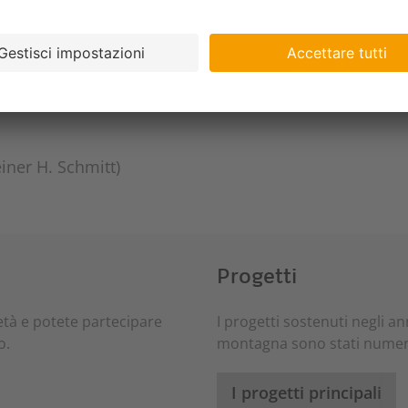
o secondo le severe direttive di Bio Suisse. «Inoltre, 
iariamente sane e disposte a investire», precisa Grob
 loro bestiame. Ciò mi garantisce un latte diqualità i
o anche condizioni di lavoro ottimali grazie al Padrin
iner H. Schmitt)
Progetti
età e potete partecipare
I progetti sostenuti negli a
o.
montagna sono stati numeros
I progetti principali