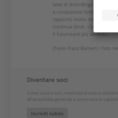
latte di Breil/Brigels lavoran
a conduzione familiare finanz
rapporto molto stretto con il
continua Grob. «Se ora abbiam
il futurosarà più sereno».
(Testo Franz Bamert / Foto He
Diventare soci
Come socie e soci, mostrate la vostra solidari
all'assemblea generale e avere voce in capitol
Iscriviti subito