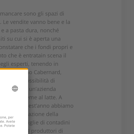
 mancare sono gli spazi di
i. Le vendite vanno bene e la
 e a pasta dura, nonché
i su cui si è aperta una
 constatare che i fondi propri e
to che è entratain scena il
egli esperti, tenendo in
 spiega Bruno Cabernard,
arda le possibilità di
eificio è un un’azienda
ianura insieme al latte. A
sto motivo, quest’anno abbiamo
la ristrutturazione della
o dieci famiglie di contadini
odiversità. I produttori di