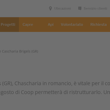
Ubicazioni
Servizio clienti
Progetti
Capre
Api
Volontariato
Richiesta
 Cascharia Brigels (GR)
els (GR), Chascharia in romancio, è vitale per il
 agosto di Coop permetterà di ristrutturarlo. U