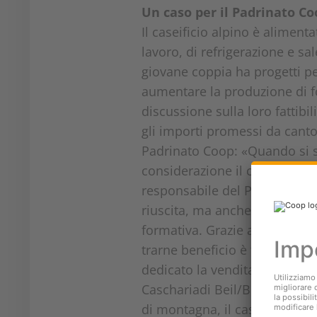
Un caso per il Padrinato Co
Il caseificio alpino è aliment
lavoro, di refrigerazione e sa
giovane coppia ha progetti p
aumentare la produzione di fo
discussione sulla loro fattibili
gli importi promessi da canto
Padrinato Coop: «Quando si so
considerazione il contesto e
responsabile del Padrinato Co
riuscita, ma anche entusiasta
formativa. Grazie alla Chascha
trarne beneficio è tuttal’econ
dedicato la vendita di panini e
Caschariadi Beil/Brigels. A og
di montagna, il caseificio e u