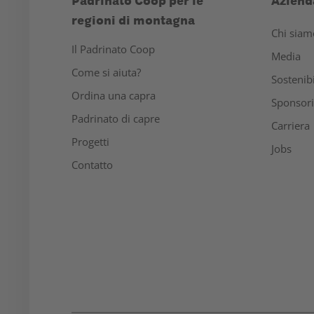
Padrinato Coop per le
Aziend
regioni di montagna
Chi siam
Il Padrinato Coop
Media
Come si aiuta?
Sostenibi
Ordina una capra
Sponsor
Padrinato di capre
Carriera
Progetti
Jobs
Contatto