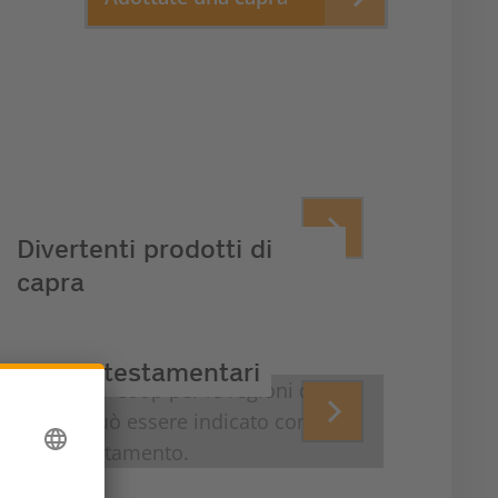
Divertenti prodotti di
capra
Lasciti testamentari