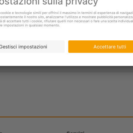
Il Padrinato Coop
ola donazione al Padrinato
Il Padrinato Coop per le re
profit che aiuta le popolazi
di lavoro.
L'organizzazione