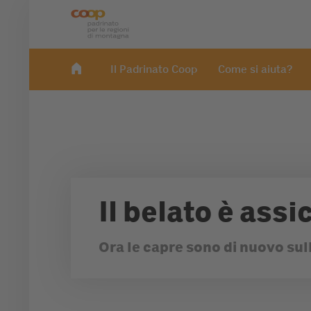
Il Padrinato Coop
Come si aiuta?
Il belato è assi
Ora le capre sono di nuovo sul