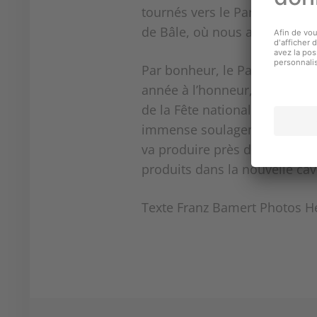
tournés vers le Parrainage Co
de Bâle, où nous avons prése
Par bonheur, le Parrainage Co
année à l’honneur, entre autre
de la Fête nationale ira dir
immense soulagement, carle mom
va produire près de 30 tonnes
produits dans la nouvelle cave
Texte Franz Bamert Photos He