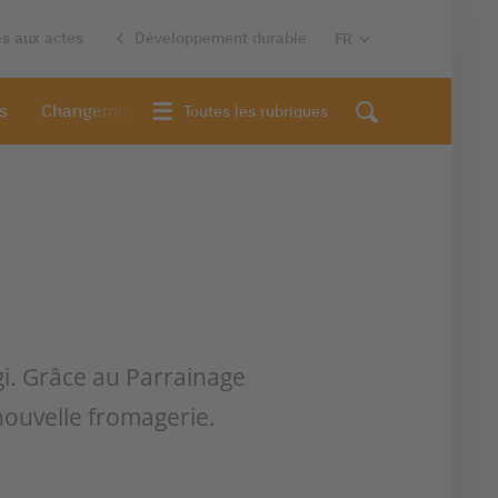
es aux actes
Développement durable
s
Changement d'adresse
Toutes les rubriques
gi. Grâce au Parrainage
nouvelle fromagerie.