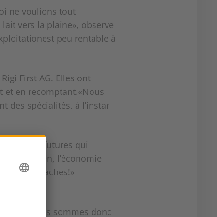
oi ne voulions tout
lait vers la plaine», observe
xploitationest peu rentable à
igi First AG. Elles ont
nt et en recomptant.«Nous
des spécialités, à l’instar
énérations futures qui
on ne fait rien, l’économie
es et sans vaches!»
uait.«Nous nous sommes donc