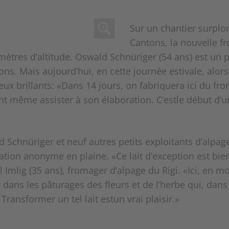
Sur un chantier surplo
Cantons, la nouvelle fr
 mètres d’altitude. Oswald Schnüriger (54 ans) est un
ns. Mais aujourd’hui, en cette journée estivale, alors 
eux brillants: «Dans 14 jours, on fabriquera ici du fr
ont même assister à son élaboration. C’estle début d’u
d Schnüriger et neuf autres petits exploitants d’alpagen
ation anonyme en plaine. «Ce lait d’exception est bie
 Imlig (35 ans), fromager d’alpage du Rigi. «Ici, en m
 dans les pâturages des fleurs et de l’herbe qui, dans
ransformer un tel lait estun vrai plaisir.»