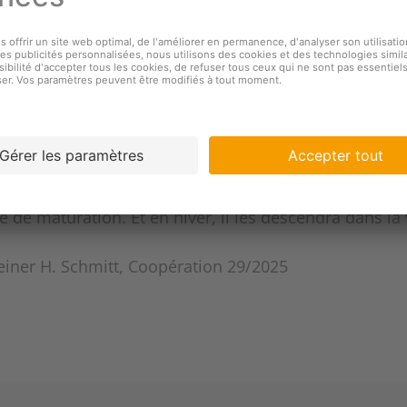
op pour les régions de montagne. Le coeur battant, n
nténos projets aux responsables sur place. Et nous a
op a finalement donné son accord. D’ailleurs, l’actio
s, l’alpage Rigi First: une partie du produit de la ven
ectement aux exploitations des montagnes suisses. Les
ent tant attendu est enfin arrivé: d’ici à la fin de l
 de fromage d’alpage et diverses spécialités fromagèr
 de maturation. Et en hiver, il les descendra dans la 
iner H. Schmitt, Coopération 29/2025