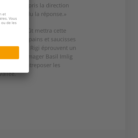
ous avons pris la direction
vons attendu la réponse.»
n du 1er Août mettra cette
te des petitspains et saucisses
 paysans du Rigi éprouvent un
’été, le fromager Basil Imlig
es. Il va entreposer les
vallée.