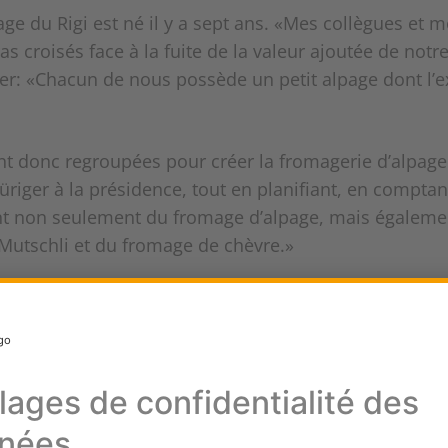
ge du Rigi est né il y a sept ans. «Mes collègues et m
s croisés face à la fuite de la valeur ajoutée de notre 
er: «Chacun de nous possède un petit alpage dont l’e
t donc regroupées pour créer la fromagerie d’alpage R
ger à la présidence, tout en planifiant, en compta
t non seulement du fromage d’alpage, mais également 
Mutschli et du fromage de chèvre.»
sans de montagneont également intégré le souci des g
out en pensant à l’avenir touristique de la région. «Si 
e. Impossible, en effet, d’imaginer le Rigi sans alpag
escousse
, le constat fut hélas sans équivoque: l’argent manq