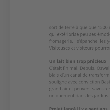
sort de terre à quelque 1500
qui extériorise peu ses émotio
fromagerie, ils’épanche, les y
Visiteuses et visiteurs pourr
Un lait bien trop précieux
C’était fin mai. Depuis, Oswal
biais d’un canal de transform
souligne avec conviction Basil
grand air et peuvent savourer
uniquement dans les jardins. T
Projet lancé il y a sept ans