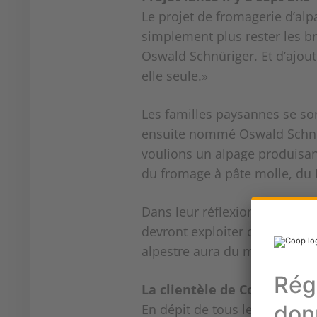
Le projet de fromagerie d’alpa
simplement plus rester les bra
Oswald Schnüriger. Et d’ajout
elle seule.»
Les familles paysannes se son
ensuite nommé Oswald Schnüri
voulions un alpage produisan
du fromage à pâte molle, du 
Dans leur réflexion, les pay
devront exploiter ces lieux, t
alpestre aura du mal à survivr
La clientèle de Coop à la r
En dépit de tous les calculs