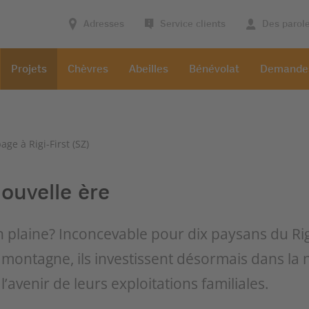
Adresses
Service clients
Des parol
Projets
Chèvres
Abeilles
Bénévolat
Demande
ge à Rigi-First (SZ)
ouvelle ère
n plaine? Inconcevable pour dix paysans du Ri
montagne, ils investissent désormais dans la 
 l’avenir de leurs exploitations familiales.